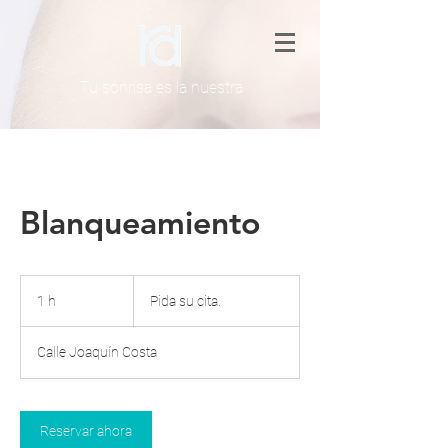
Tu sonrisa
es la nuestra
Blanqueamiento
Pida
su
1 h
1
Pida su cita.
cita.
Calle Joaquín Costa
Reservar ahora